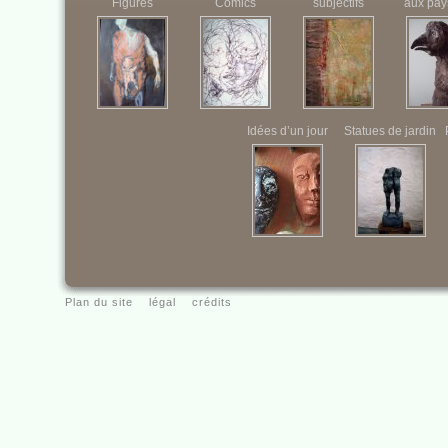
Figures
Comics
subjectifs
aux pay
Idées d’un jour
Statues de jardin
Plan du site
légal
crédits