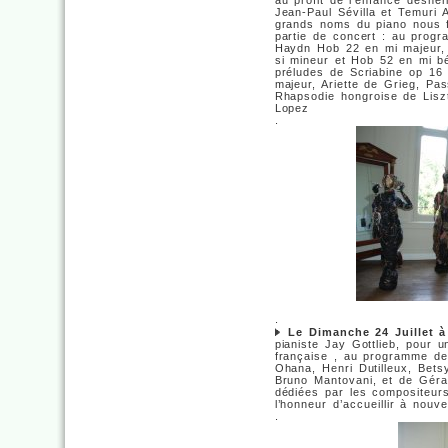
au profit de l’enfance déshéri
Jean-Paul Sévilla et Temuri 
grands noms du piano nous fo
partie de concert : au progr
Haydn Hob 22 en mi majeur,
si mineur et Hob 52 en mi b
préludes de Scriabine op 16
majeur, Ariette de Grieg, Pa
Rhapsodie hongroise de Lisz
Lopez
.
.
Le Dimanche 24 Juillet 
pianiste Jay Gottlieb, pour 
française , au programme de
Ohana, Henri Dutilleux, Bets
Bruno Mantovani, et de Géra
dédiées par les compositeur
l’honneur d’accueillir à nouv
.