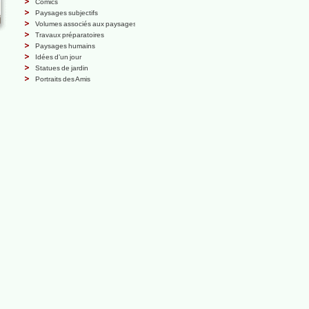
Comics
Paysages subjectifs
Volumes associés aux paysages
Travaux préparatoires
Paysages humains
Idées d’un jour
Statues de jardin
Portraits des Amis